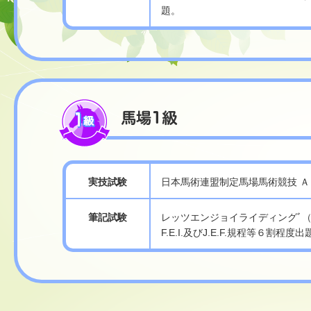
題。
実技試験
日本馬術連盟制定馬場馬術競技 Ａ
筆記試験
レッツエンジョイライディングﾞ
F.E.I.及びJ.E.F.規程等６割程度出