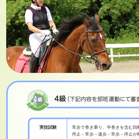
実技試験
常歩で巻き乗り、半巻きを含む回
停止－常歩－速歩－常歩－停止が