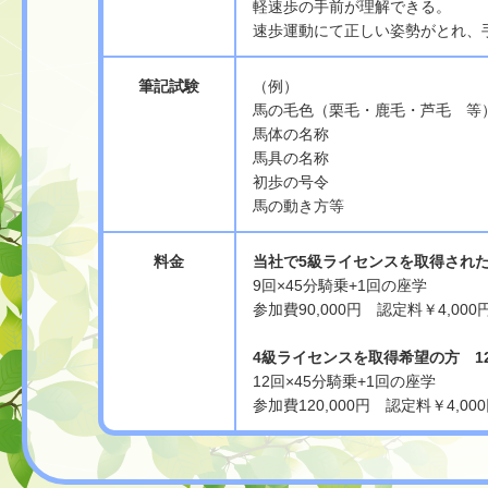
軽速歩の手前が理解できる。
速歩運動にて正しい姿勢がとれ、
筆記試験
（例）
馬の毛色（栗毛・鹿毛・芦毛 等
馬体の名称
馬具の名称
初歩の号令
馬の動き方等
料金
当社で5級ライセンスを取得され
9回×45分騎乗+1回の座学
参加費90,000円 認定料￥4,00
4級ライセンスを取得希望の方 1
12回×45分騎乗+1回の座学
参加費120,000円 認定料￥4,0