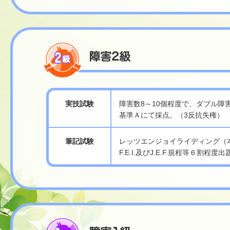
実技試験
障害数8～10個程度で、ダブル障
基準Ａにて採点。（3反抗失権）
筆記試験
レッツエンジョイライディング（
F.E.I.及びJ.E.F.規程等６割程度出