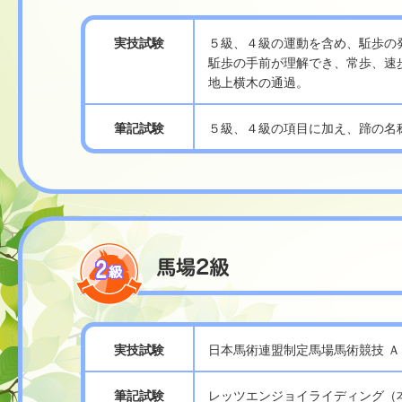
実技試験
５級、４級の運動を含め、駈歩の
駈歩の手前が理解でき、常歩、速
地上横木の通過。
筆記試験
５級、４級の項目に加え、蹄の名
実技試験
日本馬術連盟制定馬場馬術競技 Ａ
筆記試験
レッツエンジョイライディング（本協会