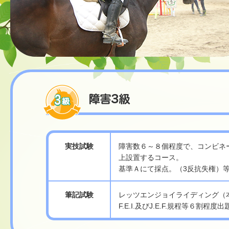
実技試験
障害数６～８個程度で、コンビネ
上設置するコース。
基準Ａにて採点。（3反抗失権）
筆記試験
レッツエンジョイライディング（
F.E.I.及びJ.E.F.規程等６割程度出