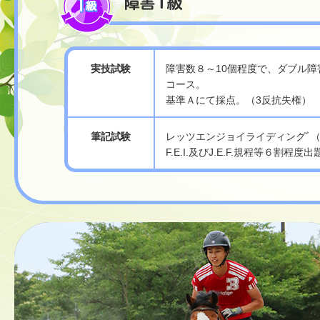
実技試験
障害数８～10個程度で、ダブル障
コース。
基準Ａにて採点。（3反抗失権）
筆記試験
レッツエンジョイライディングﾞ
F.E.I.及びJ.E.F.規程等６割程度出